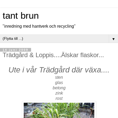
tant brun
"inredning med hantverk och recycling"
▼
14 juni 2009
Trädgård & Loppis....Älskar flaskor...
Ute i vår Trädgård där växa....
sten
glas
betong
zink
rost