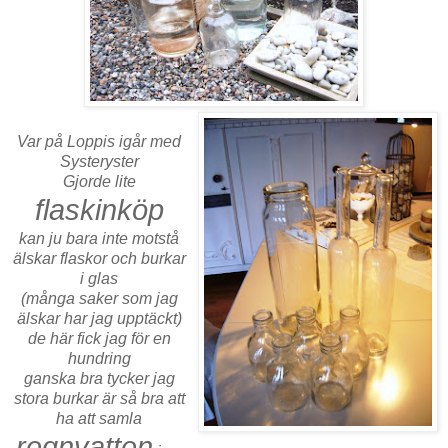
Var på Loppis igår med
Systeryster
Gjorde lite
flaskinköp
kan ju bara inte motstå
älskar flaskor och burkar
i glas
(många saker som jag
älskar har jag upptäckt)
de här fick jag för en
hundring
ganska bra tycker jag
stora burkar är så bra att
ha att samla
regnvatten