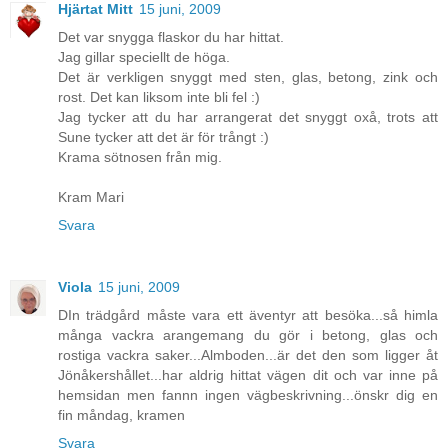
Hjärtat Mitt
15 juni, 2009
Det var snygga flaskor du har hittat.
Jag gillar speciellt de höga.
Det är verkligen snyggt med sten, glas, betong, zink och
rost. Det kan liksom inte bli fel :)
Jag tycker att du har arrangerat det snyggt oxå, trots att
Sune tycker att det är för trångt :)
Krama sötnosen från mig.
Kram Mari
Svara
Viola
15 juni, 2009
DIn trädgård måste vara ett äventyr att besöka...så himla
många vackra arangemang du gör i betong, glas och
rostiga vackra saker...Almboden...är det den som ligger åt
Jönåkershållet...har aldrig hittat vägen dit och var inne på
hemsidan men fannn ingen vägbeskrivning...önskr dig en
fin måndag, kramen
Svara