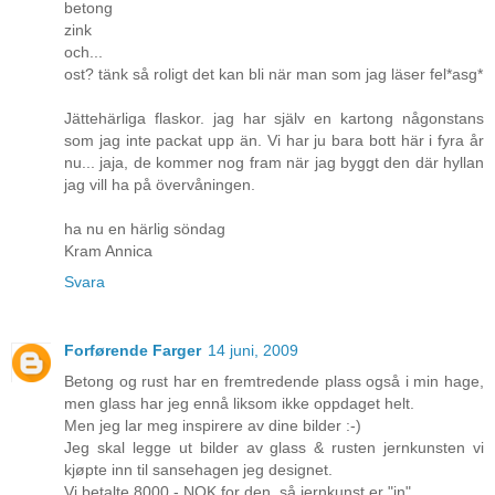
betong
zink
och...
ost? tänk så roligt det kan bli när man som jag läser fel*asg*
Jättehärliga flaskor. jag har själv en kartong någonstans
som jag inte packat upp än. Vi har ju bara bott här i fyra år
nu... jaja, de kommer nog fram när jag byggt den där hyllan
jag vill ha på övervåningen.
ha nu en härlig söndag
Kram Annica
Svara
Forførende Farger
14 juni, 2009
Betong og rust har en fremtredende plass også i min hage,
men glass har jeg ennå liksom ikke oppdaget helt.
Men jeg lar meg inspirere av dine bilder :-)
Jeg skal legge ut bilder av glass & rusten jernkunsten vi
kjøpte inn til sansehagen jeg designet.
Vi betalte 8000,- NOK for den, så jernkunst er "in"