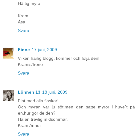
Häftig myra
Kram
Åsa
Svara
Finne
17 juni, 2009
Vilken härlig blogg, kommer och följa den!
Kramis/Irene
Svara
Lönnen 13
18 juni, 2009
Fint med alla flaskor!
Och myran var ju söt,men den satte myror i huve´t på
en,hur gör de den?
Ha en trevlig midsommar.
Kram Anneli
Svara