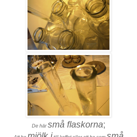
små flaskorna
;
De här
mjölk i
små