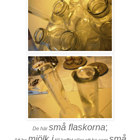
små flaskorna
;
De här
mjölk i
små