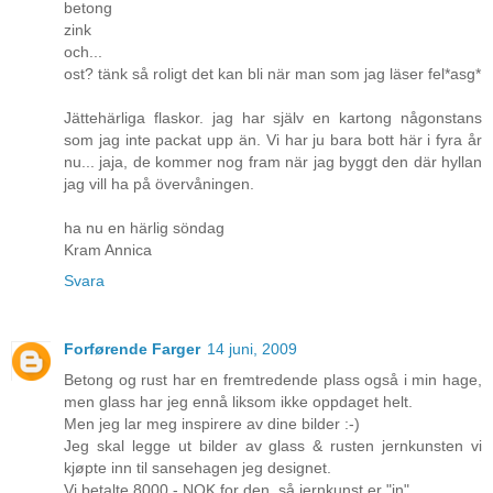
betong
zink
och...
ost? tänk så roligt det kan bli när man som jag läser fel*asg*
Jättehärliga flaskor. jag har själv en kartong någonstans
som jag inte packat upp än. Vi har ju bara bott här i fyra år
nu... jaja, de kommer nog fram när jag byggt den där hyllan
jag vill ha på övervåningen.
ha nu en härlig söndag
Kram Annica
Svara
Forførende Farger
14 juni, 2009
Betong og rust har en fremtredende plass også i min hage,
men glass har jeg ennå liksom ikke oppdaget helt.
Men jeg lar meg inspirere av dine bilder :-)
Jeg skal legge ut bilder av glass & rusten jernkunsten vi
kjøpte inn til sansehagen jeg designet.
Vi betalte 8000,- NOK for den, så jernkunst er "in"