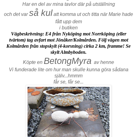
Har en del av mina tavlor där på utställning
så kul
och det var
att komma ut och titta när Marie hade
fått upp dem
i butiken
Vägbeskrivning:
E4 från Nyköping mot Norrköping (eller
tvärtom) tag avfart mot Jönåker/Kolmården. Följ vägen mot
Kolmården från stopskylt (4-korsning) cirka 2 km, framme! Se
skylt Almbyboden.
BetongMyra
Köpte en
av henne
Vi funderade lite om hur man skulle kunna göra sådana
själv...hmmm
får se, får se...