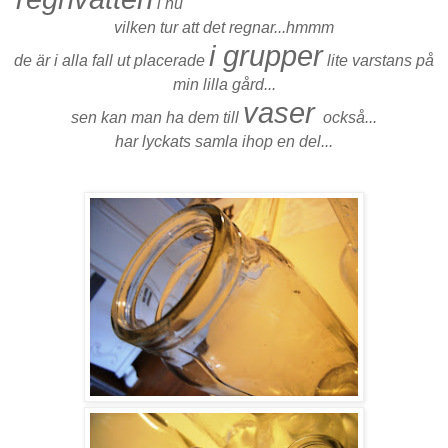
i nu
vilken tur att det regnar.
..hmmm
i grupper
de är i alla fall ut placerade
lite varstans på
min lilla gård...
vaser
sen kan man ha dem till
också...
har lyckats samla ihop en del...