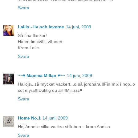
Svara
Lallis - liv och leverne
14 juni, 2009
Så fina flaskor!
Ha en fin kväll, vännen
Kram Lallis
Svara
~~♥ Mamma Millan ♥~~
14 juni, 2009
Hallojs...så mycket vackert...o så jordnära!!!Fin mix i hop..o
söt myra!!!Duktig du är!!!Millizzz♥
Svara
Home No.1
14 juni, 2009
Hej Annelie vilka vackra stilleben....kram Annica.
Svara