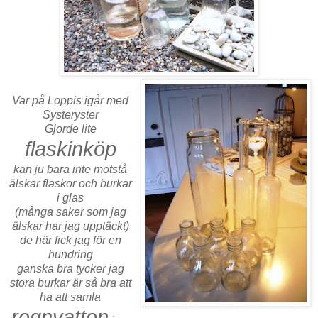
Var på Loppis igår med
Systeryster
Gjorde lite
flaskinköp
kan ju bara inte motstå
älskar flaskor och burkar
i glas
(många saker som jag
älskar har jag upptäckt)
de här fick jag för en
hundring
ganska bra tycker jag
stora burkar är så bra att
ha att samla
regnvatten