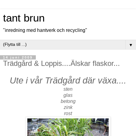
tant brun
"inredning med hantverk och recycling"
▼
14 juni 2009
Trädgård & Loppis....Älskar flaskor...
Ute i vår Trädgård där växa....
sten
glas
betong
zink
rost