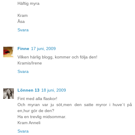
Häftig myra
Kram
Åsa
Svara
Finne
17 juni, 2009
Vilken härlig blogg, kommer och följa den!
Kramis/Irene
Svara
Lönnen 13
18 juni, 2009
Fint med alla flaskor!
Och myran var ju söt,men den satte myror i huve´t på
en,hur gör de den?
Ha en trevlig midsommar.
Kram Anneli
Svara