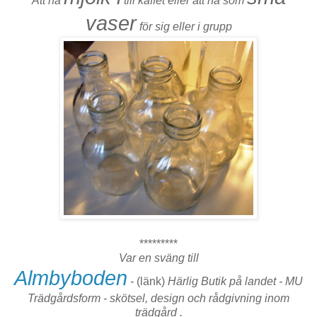
Att ha
till kaffet
eller
att ha som
vaser
för sig eller i grupp
*********
Var en sväng till
Almbyboden
-
(länk)
Härlig Butik på landet - MU
Trädgårdsform -
skötsel, design och rådgivning inom
trädgård .