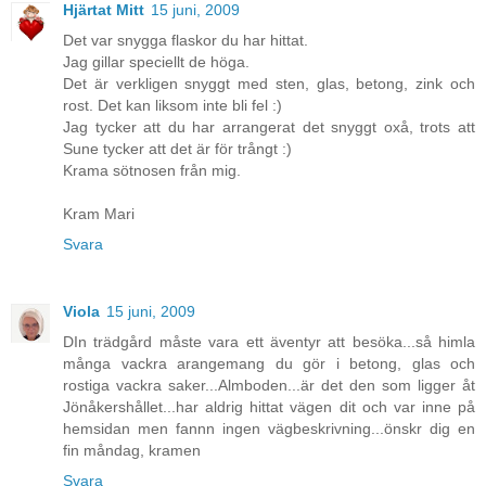
Hjärtat Mitt
15 juni, 2009
Det var snygga flaskor du har hittat.
Jag gillar speciellt de höga.
Det är verkligen snyggt med sten, glas, betong, zink och
rost. Det kan liksom inte bli fel :)
Jag tycker att du har arrangerat det snyggt oxå, trots att
Sune tycker att det är för trångt :)
Krama sötnosen från mig.
Kram Mari
Svara
Viola
15 juni, 2009
DIn trädgård måste vara ett äventyr att besöka...så himla
många vackra arangemang du gör i betong, glas och
rostiga vackra saker...Almboden...är det den som ligger åt
Jönåkershållet...har aldrig hittat vägen dit och var inne på
hemsidan men fannn ingen vägbeskrivning...önskr dig en
fin måndag, kramen
Svara