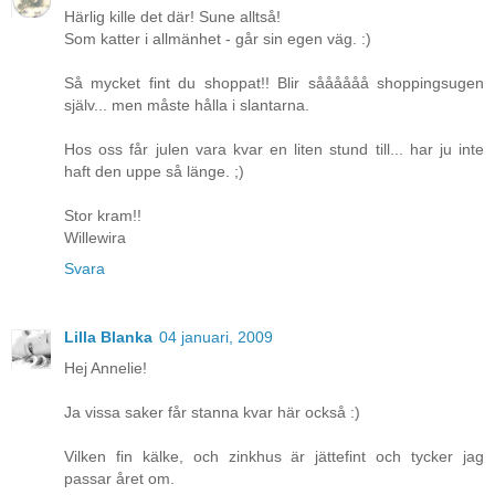
Härlig kille det där! Sune alltså!
Som katter i allmänhet - går sin egen väg. :)
Så mycket fint du shoppat!! Blir såååååå shoppingsugen
själv... men måste hålla i slantarna.
Hos oss får julen vara kvar en liten stund till... har ju inte
haft den uppe så länge. ;)
Stor kram!!
Willewira
Svara
Lilla Blanka
04 januari, 2009
Hej Annelie!
Ja vissa saker får stanna kvar här också :)
Vilken fin kälke, och zinkhus är jättefint och tycker jag
passar året om.