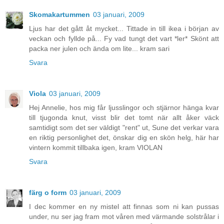
Skomakartummen
03 januari, 2009
Ljus har det gått åt mycket... Tittade in till ikea i början av
veckan och fyllde på... Fy vad tungt det vart *ler* Skönt att
packa ner julen och ända om lite... kram sari
Svara
Viola
03 januari, 2009
Hej Annelie, hos mig får ljusslingor och stjärnor hänga kvar
till tjugonda knut, visst blir det tomt när allt åker väck
samtidigt som det ser väldigt "rent" ut, Sune det verkar vara
en riktig personlighet det, önskar dig en skön helg, här har
vintern kommit tillbaka igen, kram VIOLAN
Svara
färg o form
03 januari, 2009
I dec kommer en ny mistel att finnas som ni kan pussas
under, nu ser jag fram mot våren med värmande solstrålar i