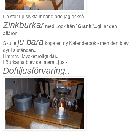
En stor Ljuslykta inhandlade jag också
Zinkburkar
med Lock från "
Granit"...
gillar den
affären
ju bara
Skulle
köpa en ny Kalenderbok - men den blev
dyr i slutändan...
Hmmm...Mycket roligt där..
I Burkarna blev det mera Ljus -
Doftljusförvaring..