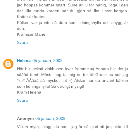
jag hoppas kommer snart. Sune är ju för härlig, ligga i den
där lilla runda korgen när du gjort så fint i stor korgen.
Katter är katter...
Kälken var ju inte så dum som tidningshylla och snygg är
den.
Kramisar Marie
Svara
Helena
05 januari, 2009
Här blir också zinkhusen kvar framme =) Annars blir det ju
såååå tomt! Måste nog ta mig en tur till Granit nu ser jag
*ler* ÅÅååå så mycket fint =) Älskar hur du använt kälken
som tidningshylla! Så otroligt mysigt!
Kram Helena
Svara
Anonym
05 januari, 2009
Vilken mysig blogg du har , jag är så glad att jag hittat till