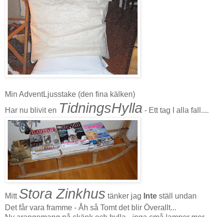
Min AdventLjusstake (den fina kälken)
TidningsHylla
Har nu blivit en
- Ett tag I alla fall....
Stora Zinkhus
Mitt
tänker jag
Inte
ställ undan
Det får vara framme - Åh så Tomt det blir Överallt...