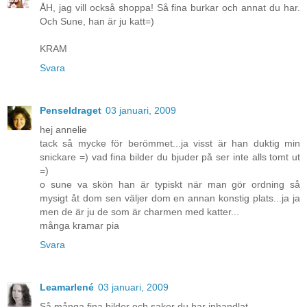
ÅH, jag vill också shoppa! Så fina burkar och annat du har.
Och Sune, han är ju katt=)
KRAM
Svara
Penseldraget
03 januari, 2009
hej annelie
tack så mycke för berömmet...ja visst är han duktig min
snickare =) vad fina bilder du bjuder på ser inte alls tomt ut
=)
o sune va skön han är typiskt när man gör ordning så
mysigt åt dom sen väljer dom en annan konstig plats...ja ja
men de är ju de som är charmen med katter...
många kramar pia
Svara
Leamarlené
03 januari, 2009
Så många fina bilder och saker du har inhandlat.