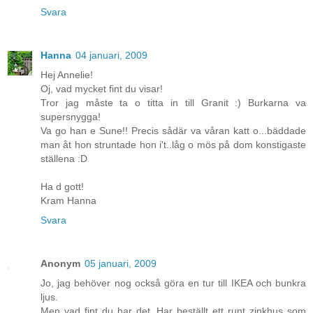
Svara
Hanna
04 januari, 2009
Hej Annelie!
Oj, vad mycket fint du visar!
Tror jag måste ta o titta in till Granit :) Burkarna va
supersnygga!
Va go han e Sune!! Precis sådär va våran katt o...bäddade
man åt hon struntade hon i't..låg o mös på dom konstigaste
ställena :D
Ha d gott!
Kram Hanna
Svara
Anonym
05 januari, 2009
Jo, jag behöver nog också göra en tur till IKEA och bunkra
ljus.
Men vad fint du har det. Har beställt ett runt zinkhus som