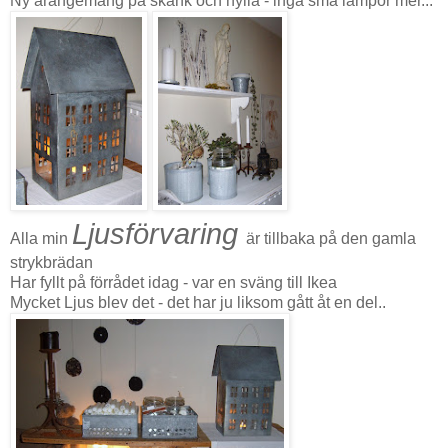
Ny arangemang på skänk och hylla - inga små lampor mer...
Ljusförvaring
Alla min
är tillbaka på den gamla
strykbrädan
Har fyllt på förrådet idag - var en sväng till Ikea
Mycket Ljus blev det - det har ju liksom gått åt en del..